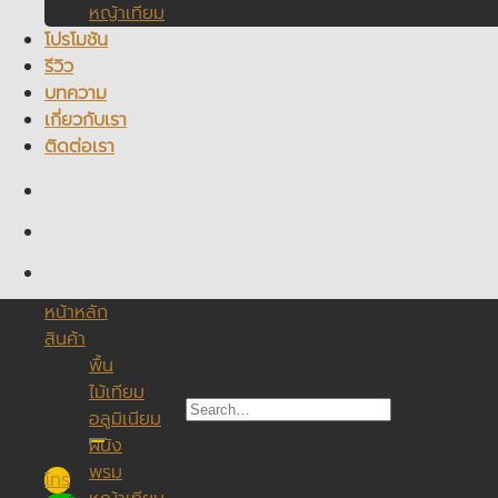
หญ้าเทียม
โปรโมชัน
รีวิว
บทความ
เกี่ยวกับเรา
ติดต่อเรา
หน้าหลัก
สินค้า
พื้น
ไม้เทียม
Search for:
อลูมิเนียม
ผนัง
พรม
โทร