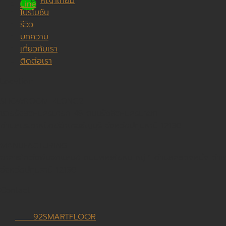
หญ้าเทียม
Line
โปรโมชัน
รีวิว
บทความ
เกี่ยวกับเรา
ติดต่อเรา
Location
SHOWROOM KLONG2
ซอยรังสิต-นครนายก 49 ถนนรังสิต-นครนายก
ตำบลประชาธิปัตย์อำเภอธัญบุรี จังหวัดปทุมธานี 12130
MANUFACTURING
อาคารโกดังพันจิตแลนด์ ถนนพหลโยธิน หมู่ 1 ตำบลคลองหนึ่ง อ
จังหวัดปทุมธานี 12130
Contact
92SMARTFLOOR