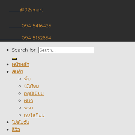
@92smart
094-5416435
094-5152854
Search for:
หน้าหลัก
สินค้า
พื้น
ไม้เทียม
อลูมิเนียม
ผนัง
พรม
หญ้าเทียม
โปรโมชัน
รีวิว