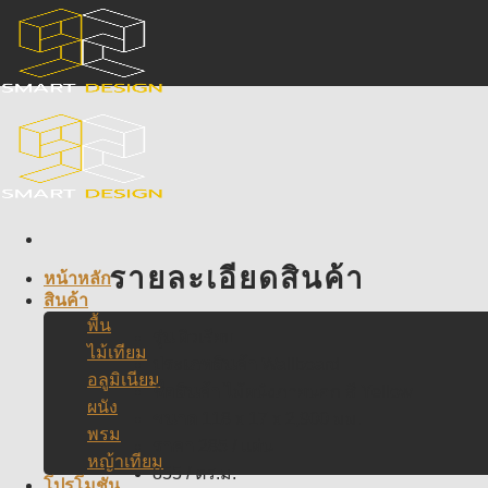
Skip
to
content
รายละเอียดสินค้า
หน้าหลัก
สินค้า
พื้น
รุ่น
ผิวเรียบ
ไม้เทียม
ประเภทสินค้า
Wallboard
อลูมิเนียม
ชื่อสินค้า
ไม้ผนังภายนอก สี Yellow
ผนัง
ขนาด
118 x 17 x 2,900 มม.
พรม
ราคา
285 / แผ่น
หญ้าเทียม
855 / ตร.ม.
โปรโมชัน